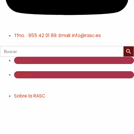
Tfno. : 955 42 01 89. Email: info@rasc.es
Botón de
Buscar:
Acceder
Acceder
Sobre la RASC