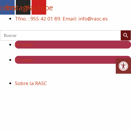
Ir
cebook
Instagram
Youtube
al
Tfno. : 955 42 01 89. Email: info@rasc.es
contenido
Botón de 
Buscar:
Acceder
Abrir
Acceder
Sobre la RASC