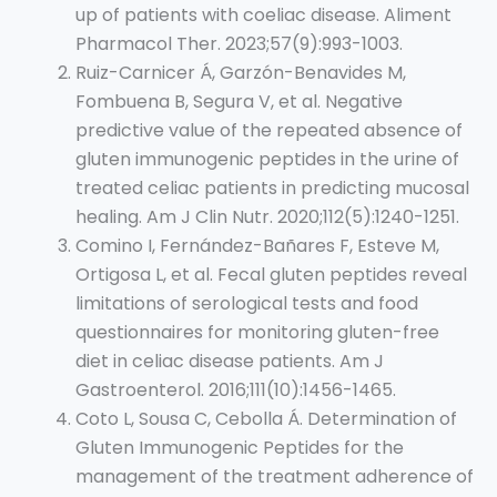
up of patients with coeliac disease. Aliment
Pharmacol Ther. 2023;57(9):993-1003.
Ruiz-Carnicer Á, Garzón-Benavides M,
Fombuena B, Segura V, et al. Negative
predictive value of the repeated absence of
gluten immunogenic peptides in the urine of
treated celiac patients in predicting mucosal
healing. Am J Clin Nutr. 2020;112(5):1240-1251.
Comino I, Fernández-Bañares F, Esteve M,
Ortigosa L, et al. Fecal gluten peptides reveal
limitations of serological tests and food
questionnaires for monitoring gluten-free
diet in celiac disease patients. Am J
Gastroenterol. 2016;111(10):1456-1465.
Coto L, Sousa C, Cebolla Á. Determination of
Gluten Immunogenic Peptides for the
management of the treatment adherence of