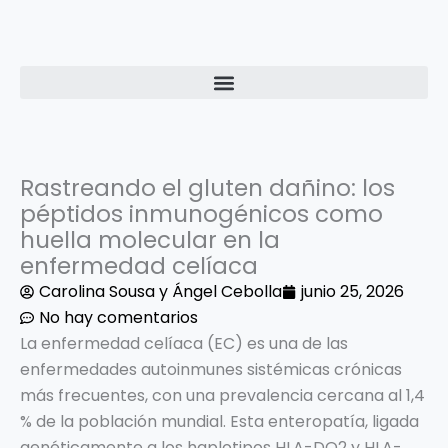
Ir
al
contenido
Rastreando el gluten dañino: los
péptidos inmunogénicos como
huella molecular en la
enfermedad celíaca
Carolina Sousa y Ángel Cebolla
junio 25, 2026
No hay comentarios
La enfermedad celíaca (EC) es una de las
enfermedades autoinmunes sistémicas crónicas
más frecuentes, con una prevalencia cercana al 1,4
% de la población mundial. Esta enteropatía, ligada
genéticamente a los haplotipos HLA-DQ2 y HLA-