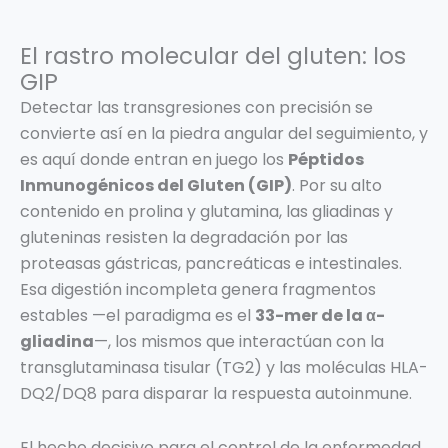
El rastro molecular del gluten: los
GIP
Detectar las transgresiones con precisión se
convierte así en la piedra angular del seguimiento, y
es aquí donde entran en juego los
Péptidos
Inmunogénicos del Gluten (GIP)
. Por su alto
contenido en prolina y glutamina, las gliadinas y
gluteninas resisten la degradación por las
proteasas gástricas, pancreáticas e intestinales.
Esa digestión incompleta genera fragmentos
estables —el paradigma es el
33-mer de la α-
gliadina
—, los mismos que interactúan con la
transglutaminasa tisular (TG2) y las moléculas HLA-
DQ2/DQ8 para disparar la respuesta autoinmune.
El hecho decisivo para el control de la enfermedad